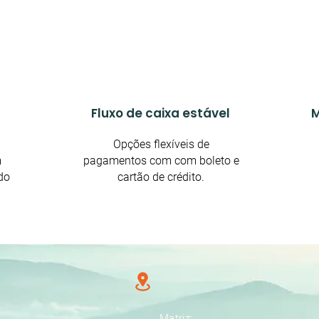
Fluxo de caixa estável
M
Opções flexíveis de
m
pagamentos com com boleto e
do
cartão de crédito.
Endereço
Contato
s
92) 99256-9215 - Matriz
Matriz: